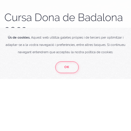
Cursa Dona de Badalona
2022
Ús de cookies.
Aquest web utilitza galetes pròpies i de tercers per optimitzar i
Les heroïnes de veritat corren de rosa
adaptar-se a la vostra navegació i preferències, entre altres tasques. Si continueu
navegant entendrem que accepteu la nostra política de cookies.
CURSA DE LA DONA DE BADALONA
4 de setembre 2022
OK
CURSA DE 5KM MIXTA
organitzada per Bubo Sports Events,
cursa solidaria a on es recaptaran diners per a la investigació
contra el càncer de mama de l'Institut Català d'Oncologia.
INSCRIU-TE